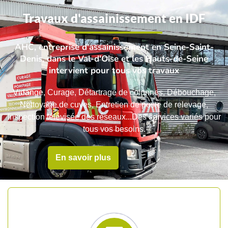
Travaux d'assainissement en IDF
AHC, entreprise d'assainissement en Seine-Saint-
Denis, dans le Val-d'Oise et les Hauts-de-Seine
intervient pour tous vos travaux
Vidange, Curage, Détartrage de colonnes, Débouchage,
Nettoyage de cuves, Entretien de poste de relevage,
Inspection télévisée des réseaux...Des services variés pour
tous vos besoins.
En savoir plus